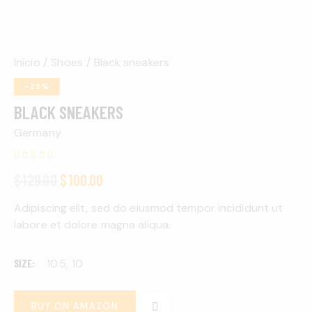
Início
Shoes
Black sneakers
-22%
BLACK SNEAKERS
Germany
Avalia
1
$
129.00
$
100.00
do
como
4.00
de
Adipiscing elit, sed do eiusmod tempor incididunt ut
5, com
basead
labore et dolore magna aliqua.
o em
avaliaç
ão de
cliente
SIZE
10.5, 10
BUY ON AMAZON