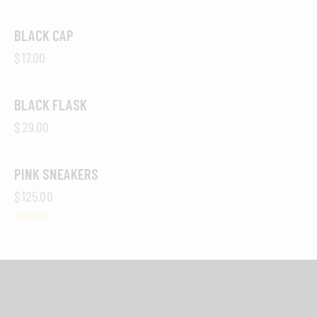
BLACK CAP
$
17.00
BLACK FLASK
$
29.00
PINK SNEAKERS
OUT OF STOCK
$
125.00
Avaliaç
ão
4.00
de 5