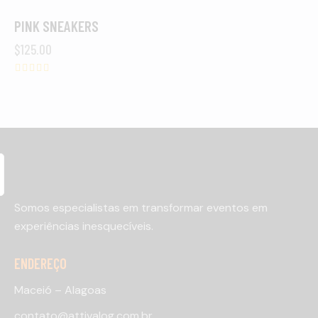
PINK SNEAKERS
OUT OF STOCK
$
125.00
Avaliaç
ão
4.00
de 5
Somos especialistas em transformar eventos em
experiências inesquecíveis.
ENDEREÇO
Maceió – Alagoas
contato@attivalog.com.br