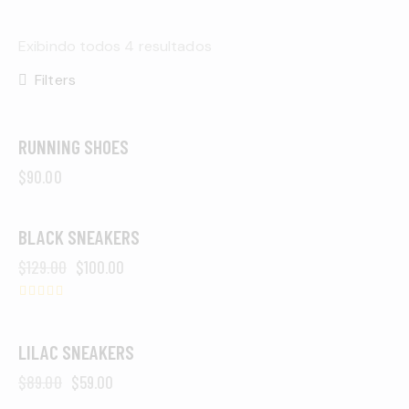
Exibindo todos 4 resultados
Filters
RUNNING SHOES
OUT OF STOCK
$
90.00
BLACK SNEAKERS
-22%
$
129.00
$
100.00
Avaliaç
ão
4.00
LILAC SNEAKERS
UP TO
- 34%
de 5
$
89.00
$
59.00