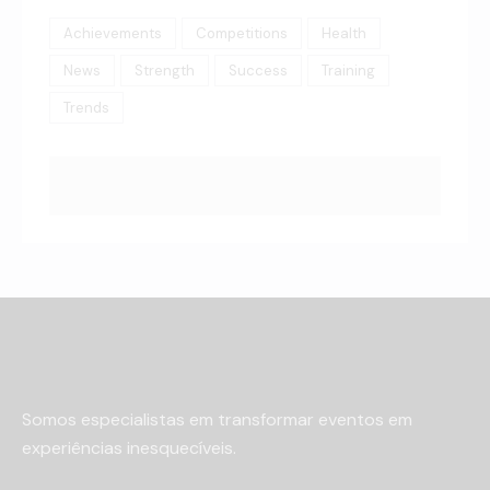
Achievements
Competitions
Health
News
Strength
Success
Training
Trends
Somos especialistas em transformar eventos em
experiências inesquecíveis.