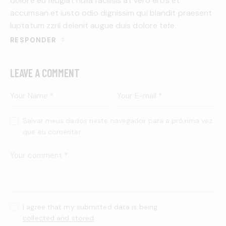
dolore eu feugiat nulla facilisis at vero eros et
accumsan et iusto odio dignissim qui blandit praesent
luptatum zzril delenit augue duis dolore tefe.
RESPONDER
LEAVE A COMMENT
Salvar meus dados neste navegador para a próxima vez
que eu comentar.
I agree that my submitted data is being
collected and stored
.